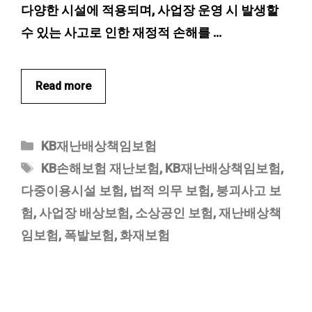
다양한 시설에 적용되며, 사업장 운영 시 발생할
수 있는 사고로 인한 재정적 손해를 …
Read more
카
KB재난배상책임보험
테
태
KB손해보험 재난보험
,
KB재난배상책임보험
,
고
그
다중이용시설 보험
,
법적 의무 보험
,
붕괴사고 보
리
험
,
사업장 배상보험
,
소상공인 보험
,
재난배상책
임보험
,
폭발보험
,
화재보험