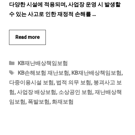
다양한 시설에 적용되며, 사업장 운영 시 발생할
수 있는 사고로 인한 재정적 손해를 …
Read more
카
KB재난배상책임보험
테
태
KB손해보험 재난보험
,
KB재난배상책임보험
,
고
그
다중이용시설 보험
,
법적 의무 보험
,
붕괴사고 보
리
험
,
사업장 배상보험
,
소상공인 보험
,
재난배상책
임보험
,
폭발보험
,
화재보험