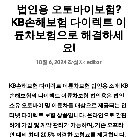
법인용 오토바이보험?
KB손해보험 다이렉트 이
륜차보험으로 해결하세
요!
10월 6, 2024
작성자:
editor
KB손해보험 다이렉트 이륜차보험 법인용 소개 KB
손해보험의 다이렉트 이륜차보험 법인용은 법인
소유 오토바이 및 이륜차를 대상으로 제공되는 인
터넷 다이렉트 보험 상품입니다. 온라인으로 간편
하게 가입 및 계약 관리가 가능하며, 기존 오프라
인 대비 최대 20.5% 저렴한 보험료를 제공합니다.