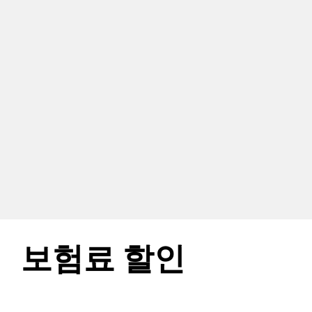
보험료 할인