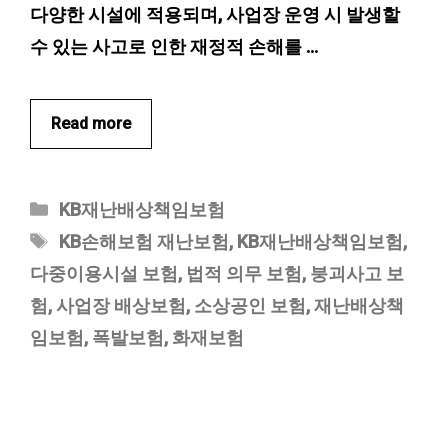
다양한 시설에 적용되며, 사업장 운영 시 발생할
수 있는 사고로 인한 재정적 손해를 …
Read more
카
KB재난배상책임보험
테
태
KB손해보험 재난보험
,
KB재난배상책임보험
,
고
그
다중이용시설 보험
,
법적 의무 보험
,
붕괴사고 보
리
험
,
사업장 배상보험
,
소상공인 보험
,
재난배상책
임보험
,
폭발보험
,
화재보험