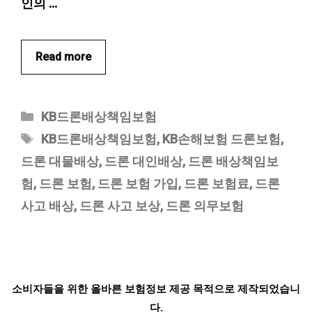
인의 …
Read more
카
KB드론배상책임보험
테
태
KB드론배상책임보험
,
KB손해보험 드론보험
,
고
그
드론 대물배상
,
드론 대인배상
,
드론 배상책임보
리
험
,
드론 보험
,
드론 보험 가입
,
드론 보험료
,
드론
사고 배상
,
드론 사고 보상
,
드론 의무보험
소비자들을 위한 올바른 보험정보 제공 목적으로 제작되었습니
다.